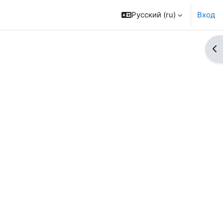
Русский ‎(ru)‎
Вход
От