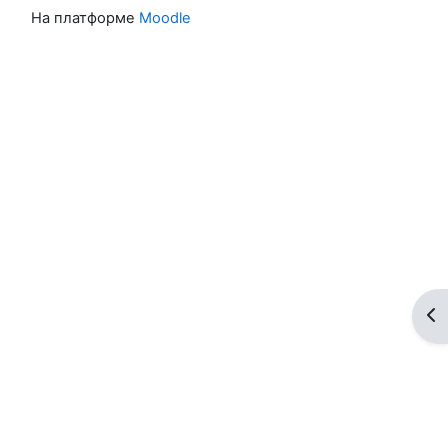
На платформе
Moodle
От