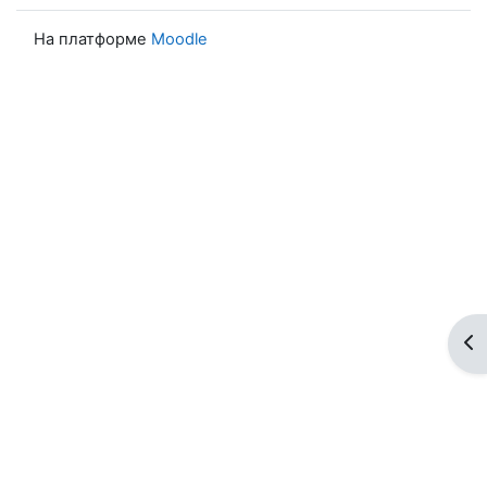
На платформе
Moodle
От