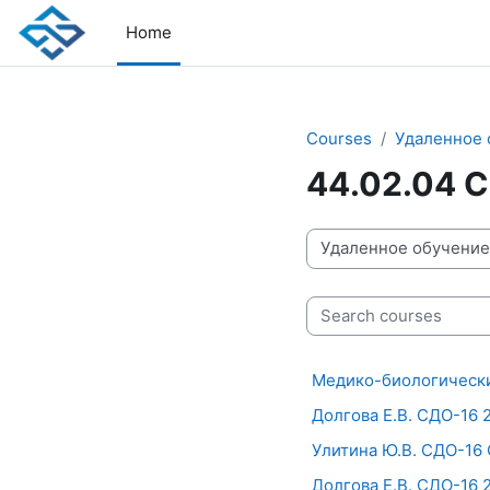
Skip to main content
Home
Courses
Удаленное 
44.02.04 
Course categories
Search courses
Медико-биологически
Долгова Е.В. СДО-16 
Улитина Ю.В. СДО-16
Долгова Е.В. СДО-16 