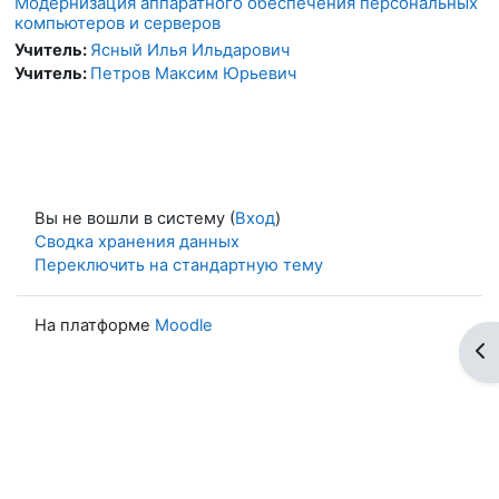
Модернизация аппаратного обеспечения персональных
компьютеров и серверов
Учитель:
Ясный Илья Ильдарович
Учитель:
Петров Максим Юрьевич
Вы не вошли в систему (
Вход
)
Сводка хранения данных
Переключить на стандартную тему
На платформе
Moodle
От